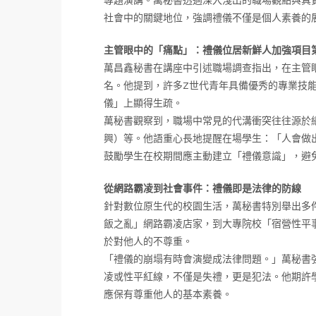
專題演講。萬秘書透過深入淺出的職場觀點與真
社會中的關鍵地位，強調禮儀不僅是個人素養的
主管眼中的「痛點」：禮儀位居新鮮人加強項目
萬昌鑫秘書在講座中引述職場調查指出，在主管
名。他提到，許多Z世代青年具備優秀的專業技
儀」上顯得生疏。
萬秘書觀察到，職場中常見的代溝衝突往往源於
興）等。他語重心長地提醒在場學生：「人會做
鼓勵學生在校期間應主動建立「禮儀意識」，避
從網路霸凌到社會事件：禮儀即是法律的防線
針對數位原生代的校園生活，萬秘書特別舉出多
飯之亂」網路霸凌店家，到大專院校「宿營性平
於對他人的不尊重。
「禮儀的崩塌有時會演變成法律問題。」萬秘書
凌或性平紅線，不僅是失禮，更是犯法。他期許
應保有尊重他人的基本素養。