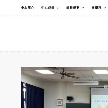
跳
中心簡介
中心成員
課程規劃
微學程
至
主
要
內
容