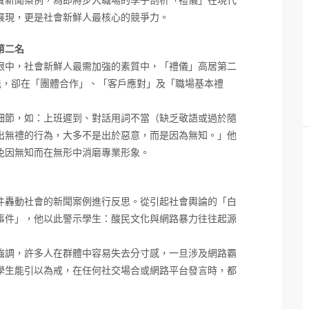
實新聞案例，為即將步入職場的學子剖析「禮儀」在現代
展現，更是社會新鮮人最核心的競爭力。
第二名
眼中，社會新鮮人最需加強的素質中，「禮儀」高居第二
能，卻在「團體合作」、「客戶應對」及「職場基本禮
細節，如：上班遲到、對話用詞不當（缺乏敬語或過於隨
出無禮的行為，大多不是出於惡意，而是因為無知。」他
免因無知而在無形中消磨專業形象。
件轟動社會的新聞案例進行反思。從引起社會輿論的「白
事件」，他以此警示學生：酸民文化與網路暴力往往起源
強調，許多人在群體中容易失去分寸感，一旦涉及網路霸
學生能引以為戒，在任何社交場合或網路平台發言時，都