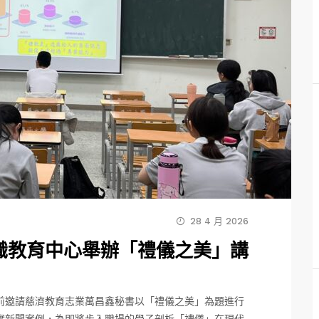
28 4 月 2026
識教育中心舉辦「禮儀之美」講
前邀請慈濟教育志業萬昌鑫秘書以「禮儀之美」為題進行