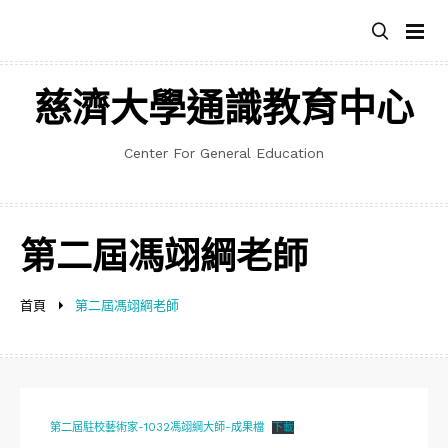
跳
至
主
要
慈濟大學通識教育中心
內
容
Center For General Education
第二屆馮翊綱老師
首頁
第二屆馮翊綱老師
第二屆駐校藝術家-1032馮翊綱大師-成果檔
下載