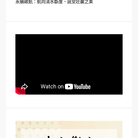
永續啟航：航向清水斷崖、感受壯麗之美