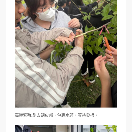
高壓繁殖:剝去韌皮部，包裹水苔，等待發根。