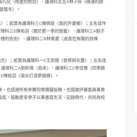
黃巧兒〈時差的對白〉、護理科五五A林子妤〈稀薄的餘
瑟隆冬〉。
光〉；貳獎為護理科三C陳佩琁〈我的外婆鄉〉；五名佳作
理科三E陳祐羽〈關於那一季的戀愛〉、護理科三A劉子
聲裡的告別〉、護理科二B林紫菱〈成長在無聲的抉擇
偏方〉；貳獎為護理科一C王奕揚〈發條與灰塵〉；五名佳
、護理科二A劉昕瑀〈島床〉、護理科三C李佳豫〈四季歸
三E陳祐羽〈淚水打濕夢摺痕〉。
學，也感謝所有參賽同學踴躍投稿，也感謝評審委員專業
風氣，鼓勵更多學子以筆書寫生活、記錄時代，共同為校