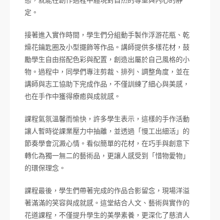
態，就能在創作過程中體現對自然的尊重與內心的靜
定。
接著進入實作時間，學生們分組動手製作浮游花瓶、乾
燥花鑰匙圈及小型擺飾等作品。講師提供多樣花材，鼓
勵學生自由搭配色彩與配置，創造出屬於自己風格的小
物。過程中，同學們專注剪裁、排列、調整角度，並在
講師與志工協助下完成作品，不僅訓練了細心與美感，
也在手作中獲得療癒與成就感。
課程氣氛溫馨而愉快，許多學生表示，這樣的手作活動
讓人暫時從課業壓力中抽離，並透過「慢工出細活」的
節奏學會沉澱心情。看似簡單的花材，在巧手與創意下
轉化為獨一無二的藝術品，更讓人感受到「惜物愛物」
的環保理念。
課程最後，學生們帶著完成的作品合影留念，現場洋溢
著滿滿的笑容與成就感。這堂結合人文、藝術與實作的
花道課程，不僅提升學生的美學素養，更深化了慈濟人